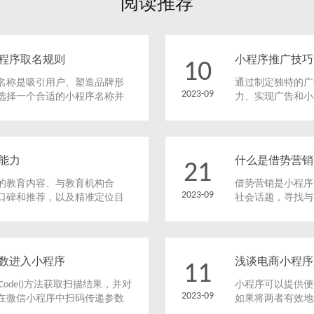
阅读推荐
程序取名规则
小程序推广技巧
10
名称是吸引用户、塑造品牌形
通过制定独特的广
2023-09
选择一个合适的小程序名称并
力、实现广告和小
序运营需要遵循的小程序取名
用广告投放进行小
的决策。
一次性的，你需要
和小程序的用户体
能力
什么是借势营销
21
的教育内容、与教育机构合
借势营销是小程序
2023-09
口碑和推荐，以及精准定位目
社会话题，寻找与
合运用将帮助教育小程序提升
见领袖或合作伙伴
的增长和成功。
关注和参与，提高
数进入小程序
浅谈电商小程序
11
Code()方法获取扫描结果，并对
小程序可以提供便
2023-09
在微信小程序中扫码传递参数
如果将两者有效地
过扫描二维码进入小程序，并