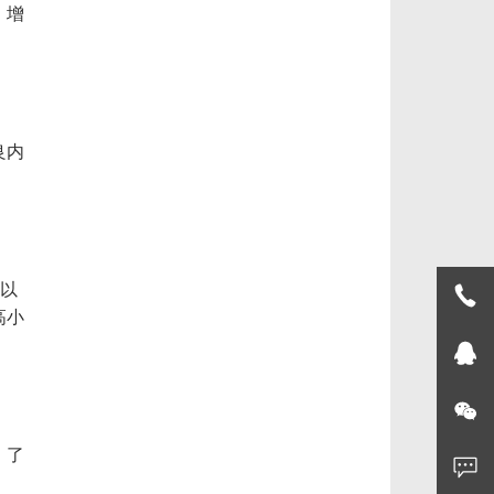
，增
良内
可以
高小
，了