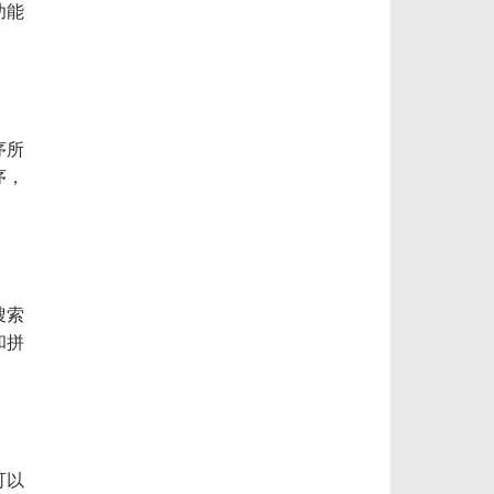
功能
序所
序，
搜索
和拼
可以