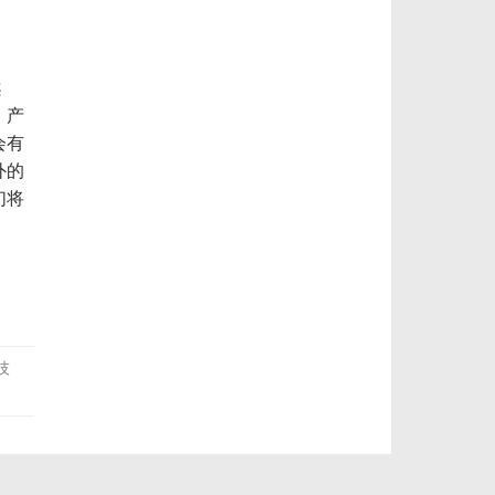
案
。产
会有
外的
们将
技