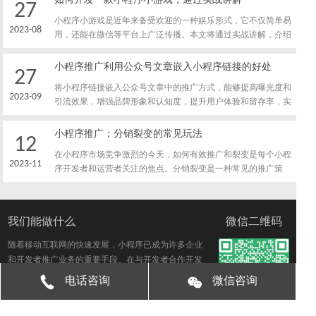
如何开发一款小程序小游戏，通过实战讲解
27
您在竞争激烈的市场中取得优势。
小程序小游戏是近年来备受欢迎的一种娱乐形式，它不仅简单易
2023-08
用，还能在微信等平台上广泛传播。本文将通过实战讲解，介绍
如何开发一款小程序小游戏，帮助初学者入门。
小程序推广利用公众号文章嵌入小程序链接的好处
27
将小程序链接嵌入公众号文章中的推广方式，能够提高曝光度和
2023-09
引流效果，增强品牌形象和认知度，提升用户体验和留存率，实
现精准营销和数据分析，增加用户互动和社交分享，以及开拓多
渠道推广。这种推广方式将公众号和小程序联系起来，为品牌推
小程序推广：分销裂变的常见玩法
12
广和用户体验提供了更好的机会。
在小程序市场竞争激烈的今天，如何有效推广和裂变是每个小程
2023-11
序开发者和运营者关注的焦点。分销裂变是一种常见的推广策
略，通过激励用户成为分销商，推广小程序并获取更多用户。本
文将介绍几种常见的小程序分销裂变玩法，帮助您实现有效的小
程序推广和用户增长。
我们能做什么
微信二维码
随着移动互联网的快速发展，小程序已成为许多企业
和开发者推广业务的重要手段。在与开发者合作开发
小程序时，签署开发协议是必不可少的环节。然而，
电话咨询
微信咨询
对于非法知识产权和商业风险的存在，签署协议前需
要特别关注一些重要问题。下面将解密签署小程序开