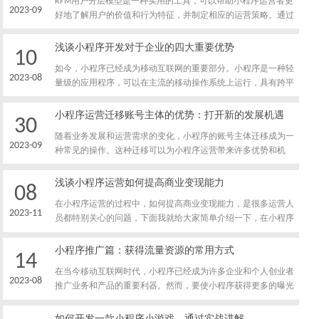
RFM用户分层模型是一种实用的工具，可以帮助小程序运营者更
2023-09
好地了解用户的价值和行为特征，并制定相应的运营策略。通过
收集和分析用户的消费数据，计算RFM指标，将用户分为不同层
级，并针对不同层级的用户制定个性化的运营策略，可以提高用
浅谈小程序开发对于企业的四大重要优势
10
户的参与度和转化率，推动小程序的发展。但需要注意数据准确
如今，小程序已经成为移动互联网的重要部分。小程序是一种轻
性、时间窗口的选择以及分层细化的平衡等问题，以确保RFM模
2023-08
量级的应用程序，可以在主流的移动操作系统上运行，具有跨平
型的有效应用。
台、低成本、高效率等特点。小程序开发为企业带来了许多重要
的优势，下面将详细探讨其中的四个方面。
小程序运营迁移账号主体的优势：打开新的发展机遇
30
随着业务发展和运营需求的变化，小程序的账号主体迁移成为一
2023-09
种常见的操作。这种迁移可以为小程序运营带来许多优势和机
遇。本文将解密小程序运营迁移账号主体的优势，以帮助您了解
这一策略的价值和影响。
浅谈小程序运营如何提高商业变现能力
08
在小程序运营的过程中，如何提高商业变现能力，是很多运营人
2023-11
员都特别关心的问题，下面我就给大家简单介绍一下，在小程序
运营过程中，提高商业变现能力的重要环节都有哪些。
小程序推广篇：获得流量资源的常用方式
14
在当今移动互联网时代，小程序已经成为许多企业和个人创业者
2023-08
推广业务和产品的重要利器。然而，要使小程序获得更多的曝光
和用户流量，并吸引更多的用户参与，就需要掌握一些获得流量
资源的常用方式。本文将介绍一些常用的小程序推广方式，帮助