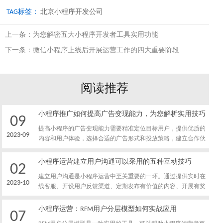
TAG标签：
北京小程序开发公司
上一条：
为您解密五大小程序开发者工具实用功能
下一条：
微信小程序上线后开展运营工作的四大重要阶段
阅读推荐
小程序推广如何提高广告变现能力，为您解析实用技巧
09
提高小程序的广告变现能力需要精准定位目标用户，提供优质的
2023-09
内容和用户体验，选择合适的广告形式和投放策略，建立合作伙
伴关系，进行数据分析和优化。这些实用技巧将帮助您提升小程
序的商业价值，实现更好的广告变现效果。
小程序运营建立用户沟通可以采用的五种互动技巧
02
建立用户沟通是小程序运营中至关重要的一环。通过提供实时在
2023-10
线客服、开设用户反馈渠道、定期发布有价值的内容、开展有奖
互动活动和定期推送个性化消息，可以有效地与用户互动，增强
用户参与度和用户关系。
小程序运营：RFM用户分层模型如何实战应用
07