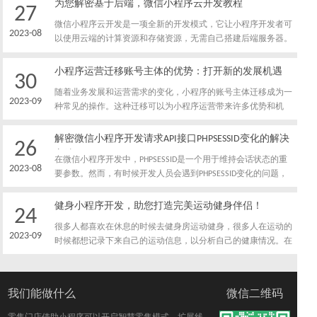
序将引领用户进入品味茶叶世界的新时代。
为您解密基于后端，微信小程序云开发教程
27
微信小程序云开发是一项全新的开发模式，它让小程序开发者可
2023-08
以使用云端的计算资源和存储资源，无需自己搭建后端服务器。
以下是一份基于后端的微信小程序云开发教程，帮助开发者快速
上手。
小程序运营迁移账号主体的优势：打开新的发展机遇
30
随着业务发展和运营需求的变化，小程序的账号主体迁移成为一
2023-09
种常见的操作。这种迁移可以为小程序运营带来许多优势和机
遇。本文将解密小程序运营迁移账号主体的优势，以帮助您了解
这一策略的价值和影响。
解密微信小程序开发请求API接口PHPSESSID变化的解决
26
方法
在微信小程序开发中，PHPSESSID是一个用于维持会话状态的重
2023-08
要参数。然而，有时候开发人员会遇到PHPSESSID变化的问题，
导致请求API接口时会出现错误或无法获取正确的数据。以下是
解决这个问题的一些方法。
健身小程序开发，助您打造完美运动健身伴侣！
24
很多人都喜欢在休息的时候去健身房运动健身，很多人在运动的
2023-09
时候都想记录下来自己的运动信息，以分析自己的健康情况。在
这个背景下，很多健身行业的企业开发出了健身小程序，下面我
就带大家了解一下健身小程序的主要功能。
我们能做什么
微信二维码