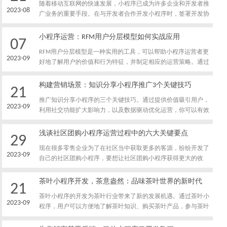
随着移动互联网的快速发展，小程序已成为许多企业和开发者推
2023-08
广业务的重要手段。在与开发者合作开发小程序时，签署开发协
议是必不可少的环节。然而，对于非法知识产权和商业风险的存
在，签署协议前需要特别关注一些重要问题。下面将解密签署小
小程序运营：RFM用户分层模型如何实战应用
07
程序开发协议时需要关注的问题。
RFM用户分层模型是一种实用的工具，可以帮助小程序运营者更
2023-09
好地了解用户的价值和行为特征，并制定相应的运营策略。通过
收集和分析用户的消费数据，计算RFM指标，将用户分为不同层
级，并针对不同层级的用户制定个性化的运营策略，可以提高用
构建营销场景：知识分享小程序推广3个关键技巧
21
户的参与度和转化率，推动小程序的发展。但需要注意数据准确
推广知识分享小程序的三个关键技巧。通过提供价值吸引用户，
性、时间窗口的选择以及分层细化的平衡等问题，以确保RFM模
2023-09
利用社交功能扩大影响力，以及数据驱动优化运营，你可以有效
型的有效应用。
地推广你的知识分享小程序，提升用户活跃度和黏性。希望这些
技巧能帮助你在知识分享的道路上走得更远。
浅谈社区团购小程序运营过程中的六大关键要点
29
现在很多零售企业为了在社区当中获取更多的客源，纷纷开发了
2023-09
自己的社区团购小程序，要想让社区团购小程序获得更大的收
益，做好用户运营工作非常重要，下面我就给大家介绍一下，做
好社区团购小程序用户运营工作的技巧有哪些。
茶叶小程序开发，茶意盎然：品味茶叶世界的新时代
21
茶叶小程序的开发为茶叶行业带来了新的发展机遇。通过茶叶小
2023-09
程序，用户可以方便地了解茶叶知识、购买茶叶产品，参与茶叶
品鉴活动和社群互动，享受个性化的茶叶体验。茶意盎然的小程