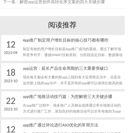
下一条：
解密app运营创作高转化率文案的四大关键步骤
阅读推荐
App推广制定用户增长目标的核心技巧都有哪些
12
制定有效的用户增长目标是App推广成功的基础。通过了解市场
2023-09
和竞争对手、遵循SMART目标原则、分阶段设定目标、数据驱动
的目标设定以及持续优化和学习，可以制定出明确、可衡量和可
实现的目标，为App的用户增长提供指导和支持。重要的是要保
app运营：延长产品生命周期的三大重要突破口
18
持目标的灵活性，在实际推广过程中根据数据和反馈进行调整，
现在每天都会有大量的新app上线到各大应用商店当中，但是在
不断提升推广效果。
2023-10
这些新上线的app当中，并不是所有的app都可以保持比较高的留
存率，只有一小部分app在上线之后可以获得较高的留存率，下
面我就给大家分享一下，app运营人员延长产品生命周期的突破
app推广地推活动技巧篇：为您解密三大关键步骤
22
口都有哪些。
在app推广过程中，很多推广人员都会选择通过举办地推活动的
2023-10
方式进行推广工作，策划良好的地推活动可以非常有效的为app
吸引客源，下面我就给大家介绍一下，在app推广过程中举办地
推活动的关键步骤有哪些。
app推广通过评论进行ASO优化的常用方法
12