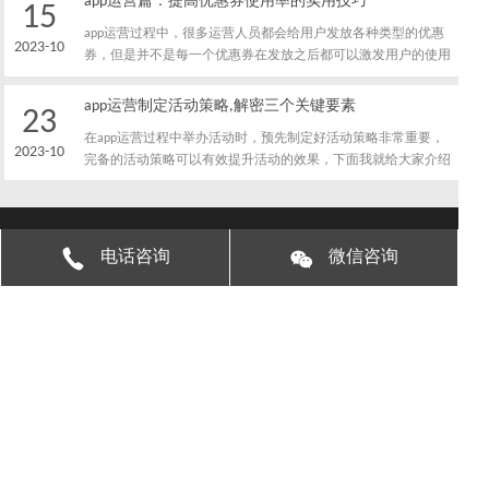
app运营篇：提高优惠券使用率的实用技巧
15
app运营过程中，很多运营人员都会给用户发放各种类型的优惠
2023-10
券，但是并不是每一个优惠券在发放之后都可以激发用户的使用
兴趣，有的优惠券使用率极高，而另外一些优惠券的使用率则极
低，下面我就给大家介绍一下，app运营人员提高优惠券使用率
app运营制定活动策略,解密三个关键要素
23
的技巧都有哪些。
在app运营过程中举办活动时，预先制定好活动策略非常重要，
2023-10
完备的活动策略可以有效提升活动的效果，下面我就给大家介绍
一下，app运营人员制定活动策略时需要考虑的关键要素有哪
些。
我们能做什么
微信二维码
电话咨询
微信咨询
在app运营过程中，很多运营人员都会通过绘制数据
图表的方式进行数据分析工作，数据图表简单直观，
借助数据图表，运营人员可以非常有效的了解数据情
况，下面我就给大家介绍一下，在app运营过程中六
种常见的数据分析图表类型。
Copyright © 东恒互联(北京)科技有限公司
京ICP备2023002613
号-1
地址：北京市海淀区农大南路88号万霖大厦B座