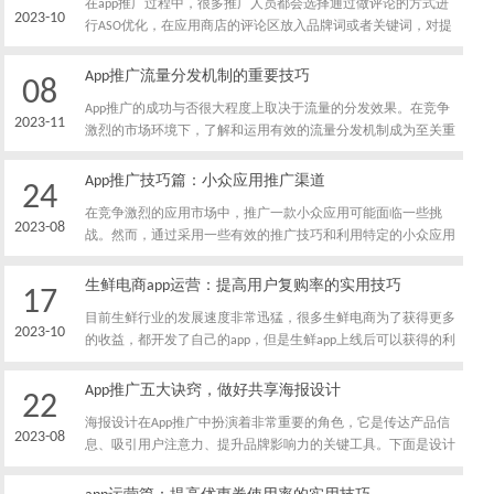
在app推广过程中，很多推广人员都会选择通过做评论的方式进
2023-10
行ASO优化，在应用商店的评论区放入品牌词或者关键词，对提
高关键词排名非常有利，下面我就给大家介绍一下，app推广人
员通过评论进行ASO优化的常用方法有哪些。
App推广流量分发机制的重要技巧
08
App推广的成功与否很大程度上取决于流量的分发效果。在竞争
2023-11
激烈的市场环境下，了解和运用有效的流量分发机制成为至关重
要的一环。本文将介绍App推广流量分发机制的重要技巧，帮助
您更好地吸引和引导流量，提升推广效果。
App推广技巧篇：小众应用推广渠道
24
在竞争激烈的应用市场中，推广一款小众应用可能面临一些挑
2023-08
战。然而，通过采用一些有效的推广技巧和利用特定的小众应用
推广渠道，可以提高小众应用的曝光度和用户获取效果。以下是
一些App推广技巧和小众应用推广渠道的解析。
生鲜电商app运营：提高用户复购率的实用技巧
17
目前生鲜行业的发展速度非常迅猛，很多生鲜电商为了获得更多
2023-10
的收益，都开发了自己的app，但是生鲜app上线后可以获得的利
润相对比较低，因此必须要提高用户的复购率，下面我就给大家
介绍一下，生鲜电商app运营人员提高用户复购率的实用技巧都
App推广五大诀窍，做好共享海报设计
22
有哪些。
海报设计在App推广中扮演着非常重要的角色，它是传达产品信
2023-08
息、吸引用户注意力、提升品牌影响力的关键工具。下面是设计
有效的共享海报的五大诀窍。