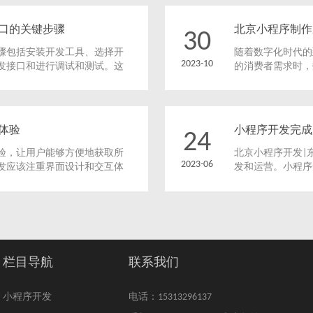
都有哪些。
口的关键步骤
北京小程序制作
30
骤包括安装开发工具、选择开
随着数字化时代的
2023-10
发接口和进行调试和测试。这
的消费者需求时，
速开发和测试小程序，提高开
北京小程序制作服
和策略。本文将探
和意义。
体验
小程序开发完成
24
验，让用户能够方便地获取所
北京小程序开发|
2023-06
发应该注重界面设计和交互体
发和运营。小程序
注意保护用户数据的安全和提
和运营策略，小程
用程序是一个有用的社区。
程序运营推广的方
栏目导航
联系我们
小程序开发
电话：15313296137