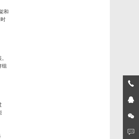
架和
同时
装。
好组
过
能
选