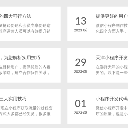
的四大可行方法
提供更好的用户
13
量抢购促销和会员专享促销这
微信小程序制作​
2023-06
程序运营人员可以有效提升销
化四个方面入手，
以根据商品特点和目标受众进
索，不断优化自己
方法，电商小程序可以吸引更
户的关注和忠诚。
户忠诚度，实现持续的增长和
，为您解析实用技巧
天津小程序开发
29
位目标用户，提供优质的内容
在选择天津的小程
2023-08
放策略，建立合作伙伴关系，
要的。以下是一些
帮助您提升小程序的商业价
三大实用技巧
小程序开发代码
01
，现在小程序获取流量的过程变
微信小程序开发中
2023-08
方式大多都已经失灵，很多推
序的质量，也是小
照之前推广app的策略进行推
详细步骤。
下面我就给大家介绍一下，小