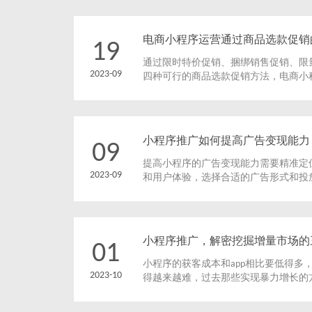
电商小程序运营通过商品选款促销
19
通过限时特价促销、捆绑销售促销、限
2023-09
四种可行的商品选款促销方法，电商小
售量和用户参与度。不同的促销方法可
行选择和组合。通过合理运用这些促销
多的用户关注和购买，增加销售额和用
商业成功。
小程序推广如何提高广告变现能力
09
提高小程序的广告变现能力需要精准定
2023-09
和用户体验，选择合适的广告形式和投
进行数据分析和优化。这些实用技巧将
值，实现更好的广告变现效果。
小程序推广，解密挖掘增量市场的
01
小程序的获客成本和app相比要低得多
2023-10
得越来越难，过去那些实现暴力增长的
广人员在初入小程序市场的时候，依然按
广，最终不能无法获得足够多的流量，