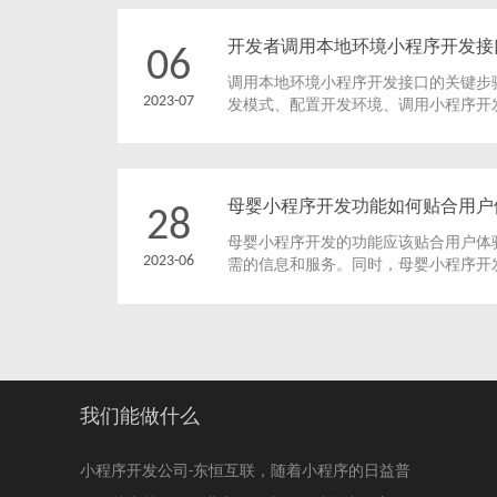
程序推广人员找寻增量市场的实用技巧
开发者调用本地环境小程序开发接
06
调用本地环境小程序开发接口的关键步
2023-07
发模式、配置开发环境、调用小程序开
些步骤可以帮助开发者在本地环境中快
发效率和质量。
母婴小程序开发功能如何贴合用户
28
母婴小程序开发的功能应该贴合用户体
2023-06
需的信息和服务。同时，母婴小程序开
验，保证用户操作的流畅和自然。还要
供社交互动的功能，让用户觉得这个应
我们能做什么
小程序开发公司-东恒互联，​随着小程序的日益普