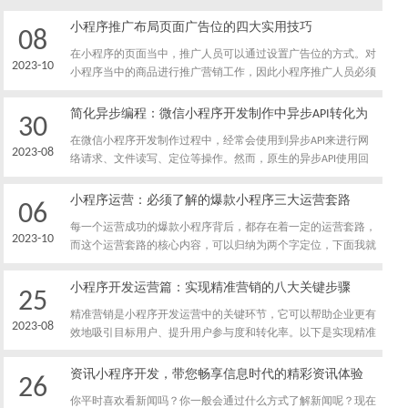
小程序推广布局页面广告位的四大实用技巧
08
在小程序的页面当中，推广人员可以通过设置广告位的方式。对
2023-10
小程序当中的商品进行推广营销工作，因此小程序推广人员必须
要做好广告位页面布局工作，下面我就给大家介绍一下，小程序
推广人员布局页面广告位的实用技巧有哪些。
简化异步编程：微信小程序开发制作中异步API转化为
30
Promise
在微信小程序开发制作过程中，经常会使用到异步API来进行网
2023-08
络请求、文件读写、定位等操作。然而，原生的异步API使用回
调函数的方式进行处理，导致代码逻辑复杂、嵌套层级深、可读
性差。为了简化异步编程，可以将异步API转化为Promise对象的
小程序运营：必须了解的爆款小程序三大运营套路
06
形式，从而更方便地进行异步操作和流程控制。
每一个运营成功的爆款小程序背后，都存在着一定的运营套路，
2023-10
而这个运营套路的核心内容，可以归纳为两个字定位，下面我就
给大家介绍一下，小程序运营人员必须了解的爆款小程序运营套
路有哪些。
小程序开发运营篇：实现精准营销的八大关键步骤
25
精准营销是小程序开发运营中的关键环节，它可以帮助企业更有
2023-08
效地吸引目标用户、提升用户参与度和转化率。以下是实现精准
营销的八大关键步骤。
资讯小程序开发，带您畅享信息时代的精彩资讯体验
26
你平时喜欢看新闻吗？你一般会通过什么方式了解新闻呢？现在