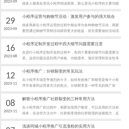
2023-09
很多人都喜欢资讯小程序阅读新闻，那么资讯小程序的主要功能
有哪些呢？下面我就带大家了解一下资讯小程序的详细情况。
小程序运营与购物节活动：激发用户参与的强大组合
29
很多商家在小程序运营的过程中都会举办各种购物节活动，商家
2023-09
要想通过购物节营销活动获得更大的收益，首先需要做好活动流
程规划工作，下面我就给大家介绍一下，在小程序运营过程中举
办购物节营销活动的关键步骤都有哪些。
小程序定制开发过程中四大细节问题需要注意
16
在进行小程序定制开发的过程中，有四个重要的细节问题需要注
2023-08
意。这些问题涉及到用户体验、功能需求、项目管理和安全性等
方面，下面将逐一进行介绍。
小程序推广：分销裂变的常见玩法
12
在小程序市场竞争激烈的今天，如何有效推广和裂变是每个小程
2023-11
序开发者和运营者关注的焦点。分销裂变是一种常见的推广策
略，通过激励用户成为分销商，推广小程序并获取更多用户。本
文将介绍几种常见的小程序分销裂变玩法，帮助您实现有效的小
解密小程序推广社群裂变的三种常用方法
08
程序推广和用户增长。
在小程序推广的过程中，相要实现用户裂变，可以采用的方法有
2023-11
很多，在这些方法当中，社群裂变借助社群较强的连接能力，反
复触达用户，帮助用户形成使用习惯，有效提高了小程序的留存
率，下面我就给大家介绍一下，小程序推广过程中进行社群裂变
浅谈同城小程序推广引流涨粉的实用方法