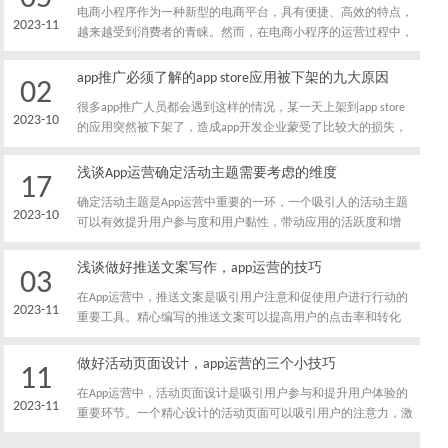
电商小程序作为一种新型的电商平台，具有便捷、高效的特点，
2023-11
越来越受到消费者的青睐。然而，在电商小程序的运营过程中，
常常存在一些误区，如果不加以注意和纠正，可能会影响到运营
效果和用户体验。本文将针对电商小程序运营中的常见误区进行
app推广必须了解的app store应用被下架的九大原因
02
分析和解决，帮助您避免这些问题，提升小程序的运营效果。
很多app推广人员都会遇到这样的情况，某一天上架到app store
2023-10
的应用突然被下架了，造成app开发企业蒙受了比较大的损失，
那么什么原因有可能导致应用被app下架呢？app推广人员应该如
何避免应用被app下架呢？下面我就带大家详细了解一下，应用
浅谈App运营确定活动主题需要考虑的维度
17
被app store下架的原因都有哪些。
确定活动主题是App运营中重要的一环，一个吸引人的活动主题
2023-10
可以有效提升用户参与度和用户黏性，带动应用的活跃度和增
长。在确定活动主题时，需要考虑多个维度，以确保主题的吸引
力和实施的可行性。本文将为您浅谈App运营确定活动主题需要
浅谈做好推送文案写作，app运营的技巧
03
考虑的维度。
在App运营中，推送文案是吸引用户注意和促使用户进行行动的
2023-11
重要工具。精心编写的推送文案可以提高用户的点击率和转化
率，增加用户活跃度和留存率。以下是几个关键的技巧，帮助您
在App运营中做好推送文案写作。
做好活动页面设计，app运营的三个小技巧
11
在App运营中，活动页面设计是吸引用户参与和提升用户体验的
2023-11
重要环节。一个精心设计的活动页面可以吸引用户的注意力，激
发其参与和互动，从而达到提升用户留存和转化的目的。本文将