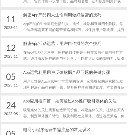
用。广告的作用不仅限于提升品牌知名度，还可以影响用户获
取、留存和转化等关键指标。本文将解析App用户运营中广告的
四大简单作用。
解密App产品四大生命周期做好运营的技巧
11
App产品的生命周期包括引入、成长、成熟和衰退四个阶段。每
2023-11
个阶段都需要不同的运营策略和技巧，以保持用户活跃度、提升
用户留存和实现商业目标。本文将解密App产品四大生命周期，
并介绍在每个阶段做好运营的技巧，帮助您成功管理和推进App
解密App活动运营：用户自传播的六个技巧
12
的全生命周期。
在App的活动运营中，用户的自传播是一种非常有价值的推广方
2023-11
式。通过激发用户的参与和分享，可以扩大活动的影响力，吸引
更多用户的关注和参与。本文将解密App活动运营中用户自传播
的技巧，帮助您利用用户的力量实现更大的推广效果。
App运营利用用户反馈挖掘产品问题的关键步骤
05
用户反馈是App运营中非常重要的资源，它能够帮助运营团队发
2023-11
现和解决产品存在的问题，提升用户体验和满意度。本文将介绍
利用用户反馈挖掘产品问题的关键步骤，帮助您有效地利用用户
反馈改进和优化App。
App应用推广篇：如何通过App推广吸引媒体的关注
24
吸引媒体的关注需要创造新闻价值、构建媒体关系、提供独家内
2023-08
容、制定媒体推广计划，以及利用社交媒体。通过这些策略，你
可以提高你的App的媒体曝光度，从而提升你的App的知名度和下
载量。
电商小程序运营中需注意的常见误区
05