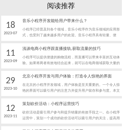
阅读推荐
音乐小程序开发能给用户带来什么？
18
小程序已经普及到各个领域，音乐小程序作为音乐领域的应用形
2023-07
式，也受到了越来越多用户的欢迎。音乐小程序具有轻量、便
捷、快速和交互性强等特点，可以为用户带来许多便利和乐趣。
浅谈电商小程序跟直播接轨,获取流量的技巧
11
小程序可以提供便捷的购物流程，而直播可以带来丰富的互动体
2023-09
验。如果将两者有效地结合起来，就可以在电商领域获取大量的
流量。
北京小程序开发与用户体验：打造令人惊艳的界面
29
在北京的小程序开发领域，用户体验是至关重要的。一个令人惊
2023-10
艳的界面可以吸引用户的注意力并提升用户留存和参与度。本文
将探讨北京小程序开发如何打造令人惊艳的界面，以提供优质的
用户体验。
策划砍价活动：小程序运营技巧
12
砍价活动是吸引用户参与和提升销量的有效手段之一。在小程序
2023-11
运营中，策划一个成功的砍价活动可以吸引用户的关注，提高用
户参与度并带来良好的销售效果。本文将分享一些策划砍价活动
的小程序运营技巧，帮助您充分利用砍价活动的潜力，实现更好