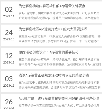
要绕开的坑有哪些。
为您解密构建内容逻辑性的App运营关键要点
02
在App运营中，构建内容的逻辑性是至关重要的，它可以帮助用
2023-11
户更好地理解和使用App，提升用户体验和留存率。本文将解密
构建内容逻辑性的App运营关键要点，帮助开发者有效提升App的
用户满意度和运营效果。
为您解密社区app运营打造KOL的六大重要技巧
24
在社区app运营过程中，很多运营人员都会将KOL营销当作是一种
2023-10
重要的营销手段使用，要想利用KOL进行营销工作，首先需要在
社区app中打造KOL，下面我就给大家分享一下，在社区app运营
过程中打造KOL的技巧都有哪些。
做好活动创意设计：App运营的重要技巧
12
在竞争激烈的App市场中，如何吸引用户、提升用户活跃度和留
2023-11
存率是每个App运营者都面临的挑战。活动创意设计是App运营的
重要技巧之一，能够吸引用户参与、增强用户粘性，并有效推动
App的发展。本文将介绍几个重要的活动创意设计技巧，帮助您
浅谈App运营正确规划活动时间节点的关键步骤
03
在App运营中取得成功。
在App运营中，正确规划活动时间节点是确保活动顺利进行和取
2023-11
得良好效果的重要步骤。合理的时间节点安排可以帮助您充分利
用用户行为和市场趋势，提高活动的曝光率和用户参与度。以下
是几个关键步骤，帮助您正确规划App运营活动的时间节点。
App推广篇：进行短信营销需要利用好的四种用户心理
26
短信营销是一种直接而高效的App推广方式，可以快速传递信息
2023-08