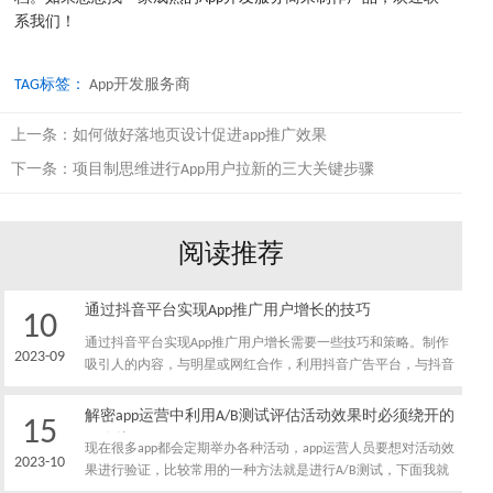
系我们！
TAG标签：
App开发服务商
上一条：
如何做好落地页设计促进app推广效果
下一条：
项目制思维进行App用户拉新的三大关键步骤
阅读推荐
通过抖音平台实现App推广用户增长的技巧
10
通过抖音平台实现App推广用户增长需要一些技巧和策略。制作
2023-09
吸引人的内容，与明星或网红合作，利用抖音广告平台，与抖音
社区互动，以及数据分析和优化，都是实现这一目标的重要手
段。
解密app运营中利用A/B测试评估活动效果时必须绕开的
15
五个坑
现在很多app都会定期举办各种活动，app运营人员要想对活动效
2023-10
果进行验证，比较常用的一种方法就是进行A/B测试，下面我就
给大家介绍一下，app运营人员利用A/B测试评估活动效果时必须