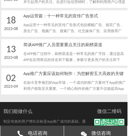
并引起用户的关注。在进行短信营销时，了解和利用用户心理是
至关重要的。以下是利用好的四种用户心理进行短信营销的关键
点。
App运营篇：十一种常见的宣传广告形式
18
App运营十一种常见的宣传广告形式包括横幅广告、插页广告、
2023-08
原生广告、视频广告、搜索广告、社交媒体广告、应用推荐广
告、合作推广、电子邮件营销、口碑营销和内容营销。根据您的
目标用户和推广需求，选择合适的广告形式，将有效地提升App
简谈APP推广人员需要重点关注的刷榜渠道
13
的曝光度和用户获取效果。
在APP推广过程中，刷榜渠道是一种常见的推广手段，通过提高
2023-08
APP在应用商店的排名和下载量，来吸引更多用户的关注和下
载。然而，刷榜渠道存在一定的风险和合规问题，因此推广人员
需要谨慎选择和关注合适的刷榜渠道。本文将简要谈论APP推广
App推广方案应该如何制作：为您解密五大高效的关键
02
人员需要重点关注的刷榜渠道，并提供相关的注意事项。
要素
在如今竞争激烈的App市场，一个成功的推广方案对于App的推广
2023-09
和用户获取至关重要。一个精心制作的推广方案不仅能提高App
的曝光度和用户下载量，还能增加用户留存和活跃度。
我们能做什么
微信二维码
制定有效的用户增长目标是App推广成功的基础。通
过了解市场和竞争对手、遵循SMART目标原则、分阶
电话咨询
微信咨询
段设定目标、数据驱动的目标设定以及持续优化和学