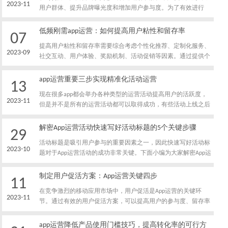
2023-11
用户群体、提升品牌曝光度和增加用户参与度。为了有效进行
App推广，了解用户分享模型是至关重要的。本文将解析App推广
中需要了解的用户分享模型，帮助您更好地制定推广策略和提升
低频刚需app运营：如何提高用户粘性和留存率
07
推广效果。
提高用户粘性和留存率需要综合考虑个性化推荐、定制化服务、
2023-09
社交互动、用户体验、奖励机制、活动促销等因素。通过提供个
性化的推荐和定制化的服务，强化社交互动和用户社区，设计有
吸引力和愉悦的用户体验，引入奖励机制和活动促销，持续优化
app运营重要三步实现精准化活动运营
13
和改进App，可以有效提高用户粘性和留存率，推动低频刚需App
现在很多app都会举办各种类型的运营活动提高用户的活跃度，
的可持续发展。
2023-11
但是并不是所有的运营活动都可以取得成功，有些活动上线之后
很快就惨遭失败，导致活动失败的一个重要原因就是没有做好精
准化运营工作，下面我就跟大家交流一下，app运营人员实现精
解密App运营活动快速写好活动标题的5个关键步骤
29
准化活动运营的重要三步。
活动标题是吸引用户参与的重要因素之一，因此快速写好活动标
2023-10
题对于App运营活动的成功非常关键。下面小编为大家解密App运
营活动快速写好活动标题的5个关键步骤。
制定用户促活方案：App运营关键四步
11
在竞争激烈的移动应用市场中，用户促活是App运营的关键环
2023-11
节。通过有效的用户促活方案，可以提高用户的参与度、留存率
和转化率，实现持续的业务增长。本文将介绍四个关键步骤，帮
助您制定有效的用户促活方案，提升App运营效果。
app运营降低产品使用门槛技巧，提高转化率的可行方