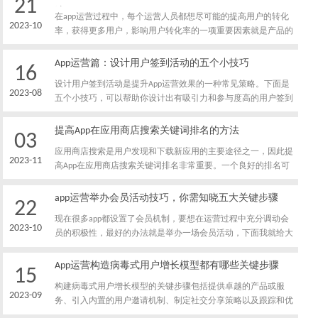
21
法
在app运营过程中，每个运营人员都想尽可能的提高用户的转化
2023-10
率，获得更多用户，影响用户转化率的一项重要因素就是产品的
使用门槛，下面我就给大家分享一下，app运营降低产品使用门
槛提高转化率的方法都有哪些。
App运营篇：设计用户签到活动的五个小技巧
16
设计用户签到活动是提升App运营效果的一种常见策略。下面是
2023-08
五个小技巧，可以帮助你设计出有吸引力和参与度高的用户签到
活动。
提高App在应用商店搜索关键词排名的方法
03
应用商店搜索是用户发现和下载新应用的主要途径之一，因此提
2023-11
高App在应用商店搜索关键词排名非常重要。一个良好的排名可
以增加曝光度、吸引更多用户下载和提高应用的可见性。以下是
几种提高App在应用商店搜索关键词排名的方法。
app运营举办会员活动技巧，你需知晓五大关键步骤
22
现在很多app都设置了会员机制，要想在运营过程中充分调动会
2023-10
员的积极性，最好的办法就是举办一场会员活动，下面我就给大
家介绍一下，app运营人员做好会员活动策划的关键步骤有哪
些。
App运营构造病毒式用户增长模型都有哪些关键步骤
15
构建病毒式用户增长模型的关键步骤包括提供卓越的产品或服
2023-09
务、引入内置的用户邀请机制、制定社交分享策略以及跟踪和优
化用户增长数据。通过这些步构建病毒式用户增长模型的关键步